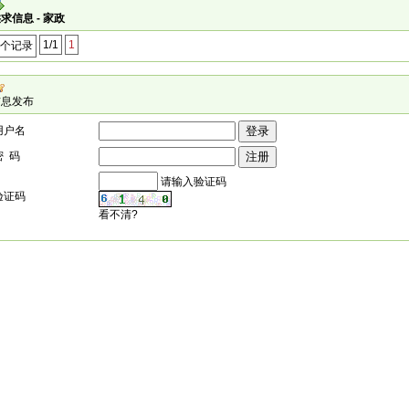
求信息 - 家政
1/1
1
0个记录
信息发布
用户名
密 码
请输入验证码
验证码
看不清?