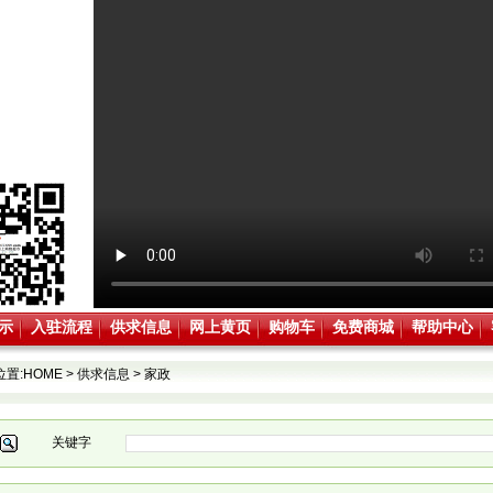
示
入驻流程
供求信息
网上黄页
购物车
免费商城
帮助中心
位置:
HOME
>
供求信息
>
家政
关键字