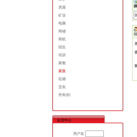
供
房屋
矿业
电脑
商铺
商机
招生
培训
家教
家政
征婚
交友
所有
(6)
会员中心
用户名