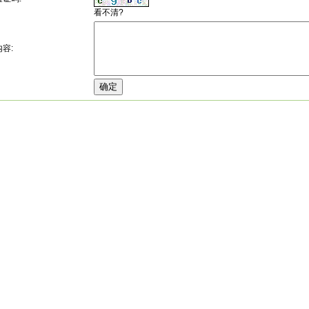
看不清?
内容: