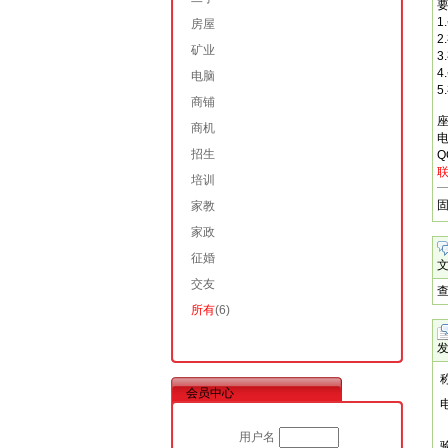
1
房屋
矿业
3
4
电脑
5
商铺
座
商机
电
招生
Q
联
培训
家教
家政
征婚
交友
所有
(6)
会员中心
用户名