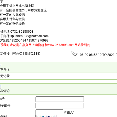
要求：
.会用手机上网或电脑上网
2.有一定的语言能力，可以沟通交流
.有一定的人脉资源
.会用支付宝与微信
.有一定的营销经验
机电话:0731-85158603
子邮件:lipuzhen998@hotmail.com
Q/微信:495255484 / 15874976998
系我时请说是在嘉兴网上购物超市www.0573998.com网站看到的
固定链接
| 评论(0) | 阅读(1118)
2021-06-20 06:52:10 TO 2021-0
文章评论
查无记录
发表评论
称呼:
电子邮件:
请输入:
验证码: